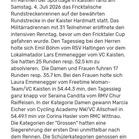
Im Rahmen der Sporttage in Kaisten fand am
Samstag, 4. Juli 2026 das Fricktalische
Rundstreckenrennen auf der bewährten
Rundstrecke in der Kaister Hardmatt statt. Das
Militärradrennen mit 31 Teilnehmer eröffnete den
intensiven Renntag, bevor um den Fricktaler Cup
gefahren wurde. Den Tagessieg bei den Herren
holte sich Emil Böhm vom RSV Haltingen vor dem
Lokalmatador Lars Emmenegger vom VC Kaisten.
Sie hatten 25 Runden resp. 52.5 km zu
absolvieren. Die Damen und Frauen fuhren 17
Runden resp. 35.7 km. Bei den Frauen holte sich
Laura Emmenegger vom Freetime Woman-
Team/VC Kaisten in 54.44.3 min. den Tagessieg
ganz knapp vor Seraina Candita vom RMV Chur
Raiffeisen. In der Kategorie Damen gewann Marcia
Eicher von Cycling Academy NW/VC Allschwil in
54.49.1 min vor Corina Hasler vom RMC Wittnau.
Die Kategorien der "Grossen" hatten eine
Siegerehrung der ersten Drei unmittelbar nach
dem Rennen. Die Schülerkategorien genossen ein